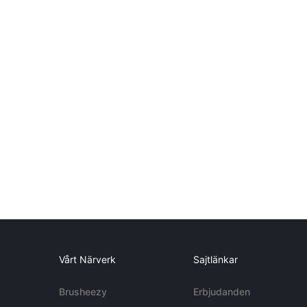
Vårt Närverk
Sajtlänkar
Brusheezy
Erbjudanden