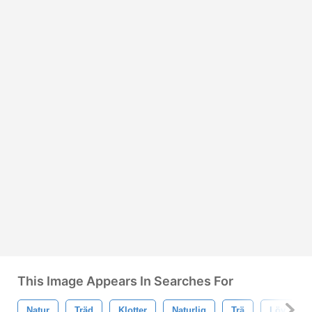
This Image Appears In Searches For
Natur
Träd
Klotter
Naturlig
Trä
Löv