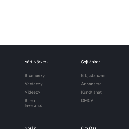
Vårt Närverk
Sajtlänkar
Brusheezy
Erbjudanden
Vecteezy
Annonsera
Videezy
Kundtjänst
Bli en
DMCA
leverantör
Språk
Om Oss