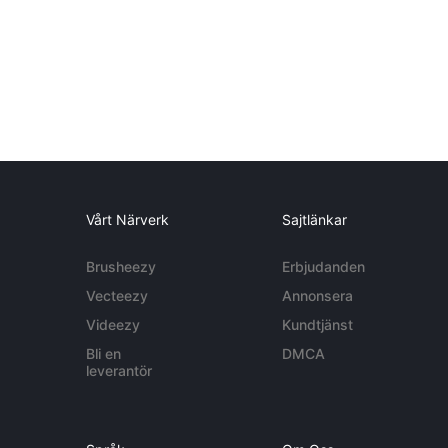
Vårt Närverk
Sajtlänkar
Brusheezy
Erbjudanden
Vecteezy
Annonsera
Videezy
Kundtjänst
Bli en
DMCA
leverantör