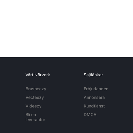
Vårt Närverk
Sajtlänkar
Brusheezy
Erbjudanden
Vecteezy
Annonsera
Videezy
Kundtjänst
Bli en
DMCA
leverantör