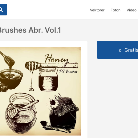
Vektorer
Foton
Video
rushes Abr. Vol.1
Grati