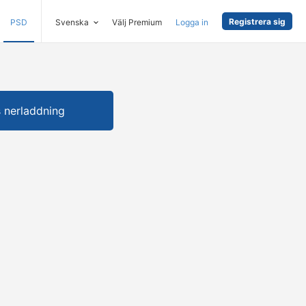
Registrera sig
PSD
Svenska
Välj Premium
Logga in
s nerladdning