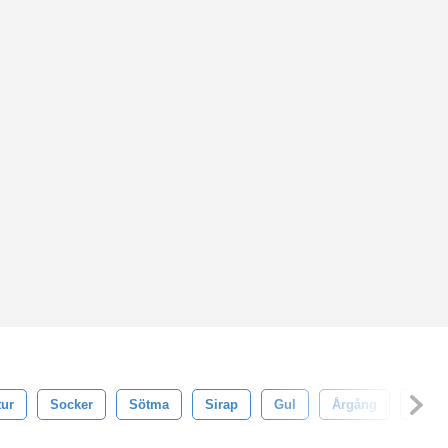
tur
Socker
Sötma
Sirap
Gul
Årgång
Aroma