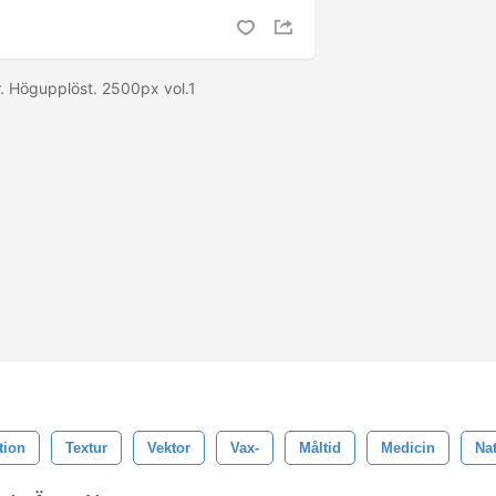
. Högupplöst. 2500px vol.1
ation
Textur
Vektor
Vax-
Måltid
Medicin
Na