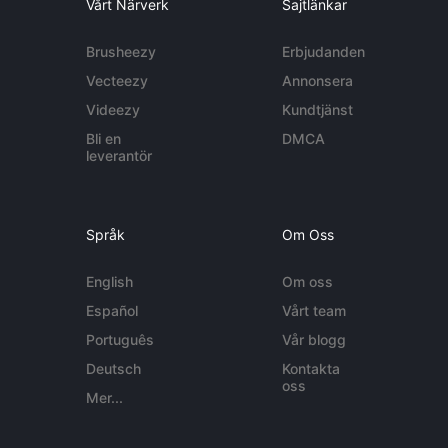
Vårt Närverk
Sajtlänkar
Brusheezy
Erbjudanden
Vecteezy
Annonsera
Videezy
Kundtjänst
Bli en
DMCA
leverantör
Språk
Om Oss
English
Om oss
Español
Vårt team
Português
Vår blogg
Deutsch
Kontakta
oss
Mer...