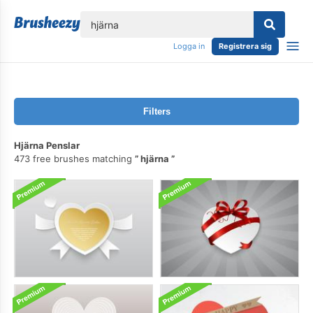
lose
Logga in
Registrera sig
Filters
Hjärna Penslar
473 free brushes matching
hjärna