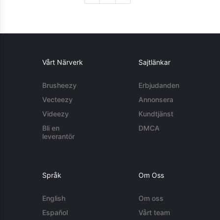
Vårt Närverk
Sajtlänkar
Brusheezy
Erbjudanden
Vecteezy
Annonsera
Videezy
Kundtjänst
Bli en
DMCA
leverantör
Språk
Om Oss
English
Om oss
Español
Vårt team