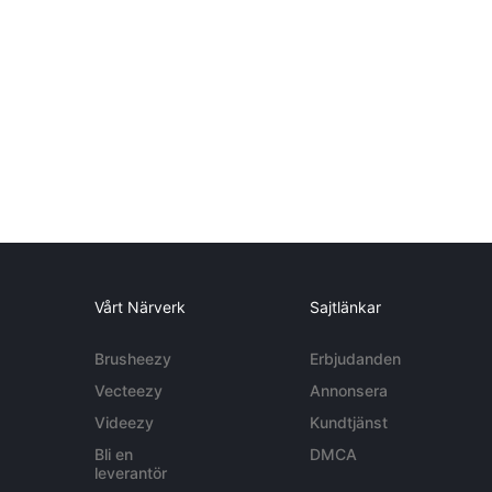
Vårt Närverk
Sajtlänkar
Brusheezy
Erbjudanden
Vecteezy
Annonsera
Videezy
Kundtjänst
Bli en
DMCA
leverantör