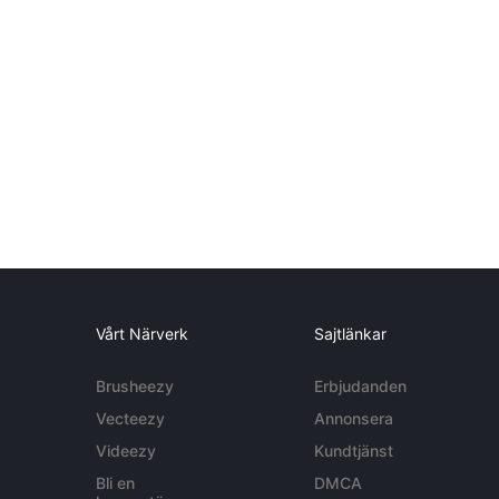
Vårt Närverk
Sajtlänkar
Brusheezy
Erbjudanden
Vecteezy
Annonsera
Videezy
Kundtjänst
Bli en
DMCA