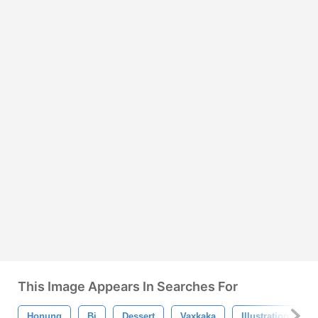
This Image Appears In Searches For
Honung
Bi
Dessert
Vaxkaka
Illustration