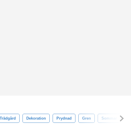
Trädgård
Dekoration
Prydnad
Gren
Sommar
M