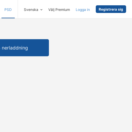
Registrera sig
PSD
Svenska
Välj Premium
Logga in
s nerladdning