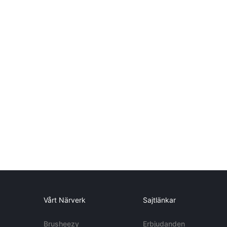
Vårt Närverk
Sajtlänkar
Brusheezy
Erbjudanden