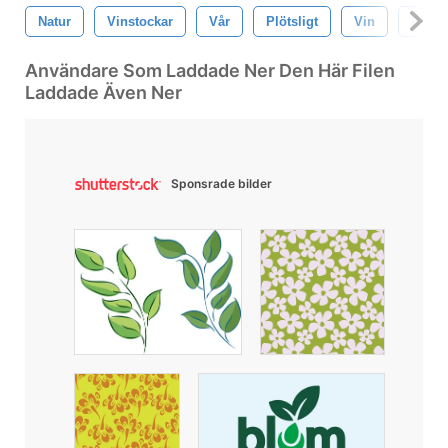
Natur
Vinstockar
Vår
Plötsligt
Vin
Blom
Användare Som Laddade Ner Den Här Filen
Laddade Även Ner
Sponsrade bilder