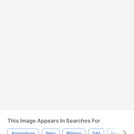
This Image Appears In Searches For
Anigraphuse
Natur
Målning
Träd
Moln
B