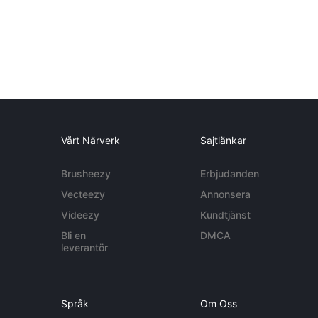
Vårt Närverk
Sajtlänkar
Brusheezy
Erbjudanden
Vecteezy
Annonsera
Videezy
Kundtjänst
Bli en
DMCA
leverantör
Språk
Om Oss