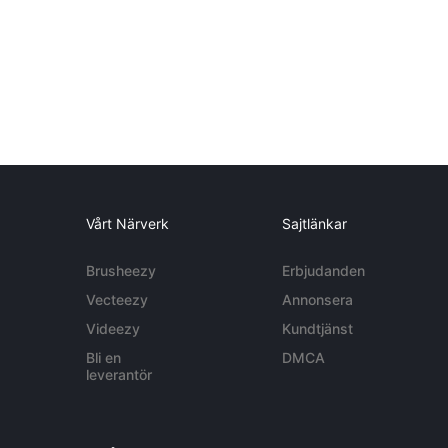
Vårt Närverk
Sajtlänkar
Brusheezy
Erbjudanden
Vecteezy
Annonsera
Videezy
Kundtjänst
Bli en
DMCA
leverantör