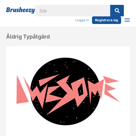
Logga in
Registrera sig
Åldrig Typåtgärd