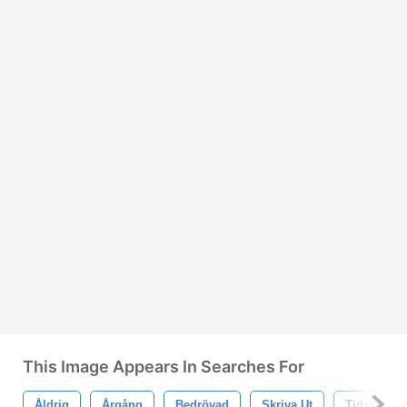
This Image Appears In Searches For
Åldrig
Årgång
Bedrövad
Skriva Ut
Tidskrift