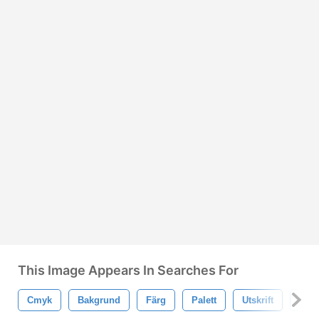
This Image Appears In Searches For
Cmyk
Bakgrund
Färg
Palett
Utskrift
Färg