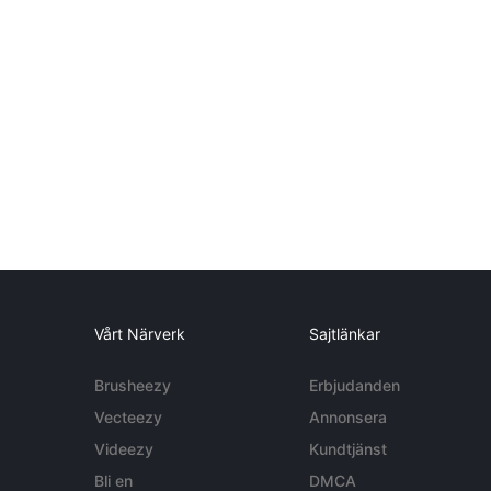
Vårt Närverk
Sajtlänkar
Brusheezy
Erbjudanden
Vecteezy
Annonsera
Videezy
Kundtjänst
Bli en
DMCA