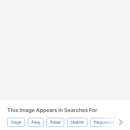
This Image Appears In Searches For
Cmyk
Färg
Palett
Utskrift
Färgutskrift
Cy