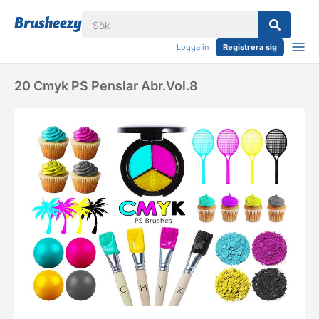
Logga in
Registrera sig
20 Cmyk PS Penslar Abr.Vol.8