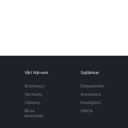
Vårt Närverk
Sajtlänkar
Brusheezy
Erbjudanden
Vecteezy
Annonsera
Videezy
Kundtjänst
Bli en
DMCA
leverantör