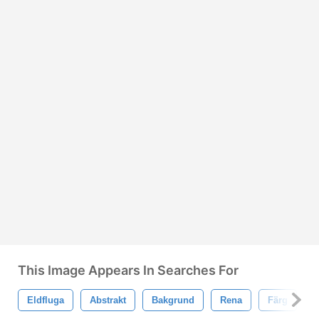
This Image Appears In Searches For
Eldfluga
Abstrakt
Bakgrund
Rena
Färg
F