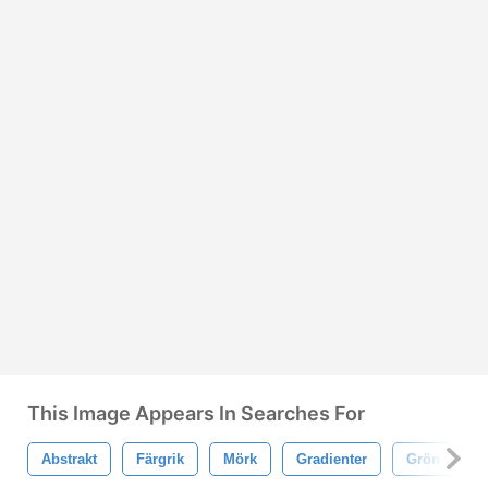
This Image Appears In Searches For
Abstrakt
Färgrik
Mörk
Gradienter
Grön
L