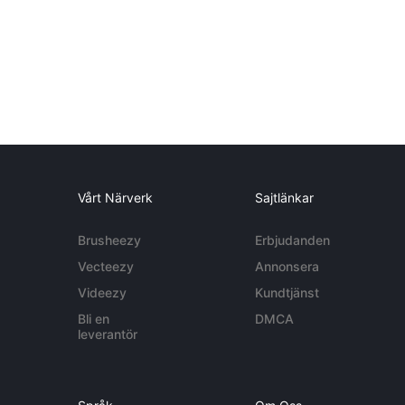
Vårt Närverk
Sajtlänkar
Brusheezy
Erbjudanden
Vecteezy
Annonsera
Videezy
Kundtjänst
Bli en
DMCA
leverantör