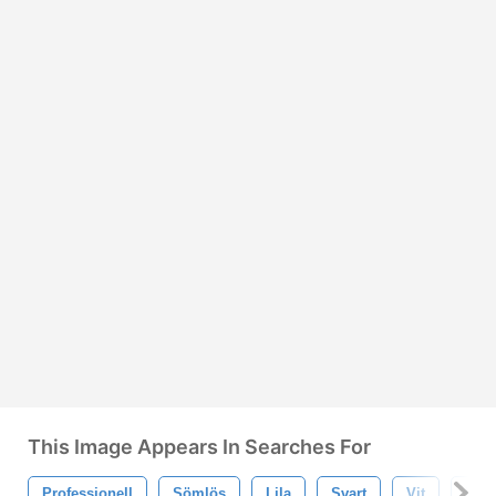
This Image Appears In Searches For
Professionell
Sömlös
Lila
Svart
Vit
Mön