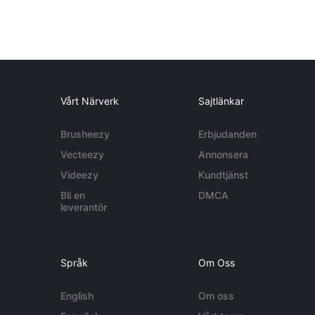
Vårt Närverk
Sajtlänkar
Brusheezy
Erbjudanden
Vecteezy
Annonsera
Videezy
Kundtjänst
Bli en
DMCA
leverantör
Språk
Om Oss
English
Om oss