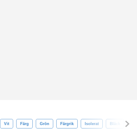
Vit
Färg
Grön
Färgrik
Isolerat
Bläck
Nat