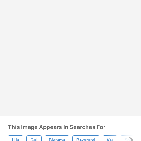
This Image Appears In Searches For
Lila
Gul
Blomma
Bakgrund
Vår
Somma