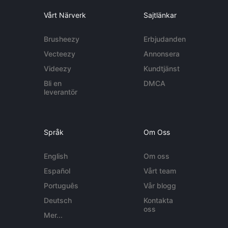
Vårt Närverk
Sajtlänkar
Brusheezy
Erbjudanden
Vecteezy
Annonsera
Videezy
Kundtjänst
Bli en
DMCA
leverantör
Språk
Om Oss
English
Om oss
Español
Vårt team
Português
Vår blogg
Deutsch
Kontakta
oss
Mer...