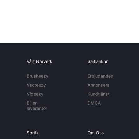
Vårt Närverk
Sajtlänkar
Brusheezy
Erbjudanden
Vecteezy
Annonsera
Videezy
Kundtjänst
Bli en
DMCA
leverantör
Språk
Om Oss