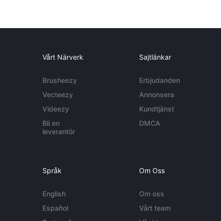
Vårt Närverk
Sajtlänkar
Brusheezy
Erbjudanden
Vecteezy
Annonsera
Videezy
Kundtjänst
Bli en
DMCA
leverantör
Språk
Om Oss
English
Om oss
Español
Vårt team