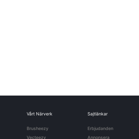
Vårt Närverk
Sajtlänkar
Brusheezy
Erbjudanden
Vecteezy
Annonsera