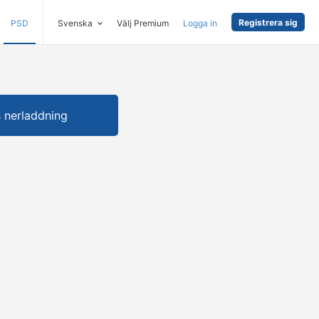
Registrera sig
PSD
Svenska
Välj Premium
Logga in
s nerladdning