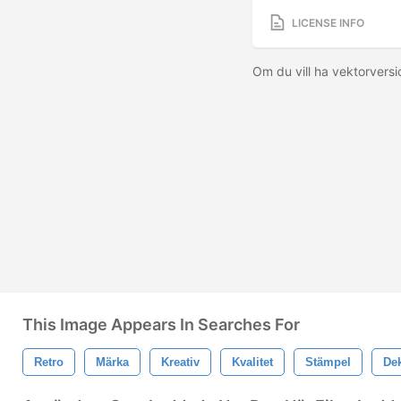
LICENSE INFO
Om du vill ha vektorvers
This Image Appears In Searches For
Retro
Märka
Kreativ
Kvalitet
Stämpel
De