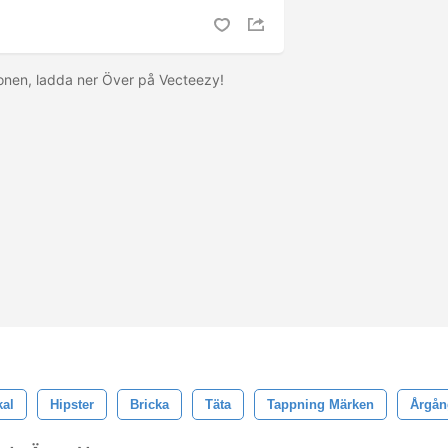
ionen, ladda ner
Över på Vecteezy!
kal
Hipster
Bricka
Täta
Tappning Märken
Årgån