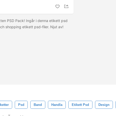
etten PSD Pack! Ingår i denna etikett psd
och shopping etikett psd-filer. Njut av!
ketter
Psd
Band
Handla
Etikett Psd
Design