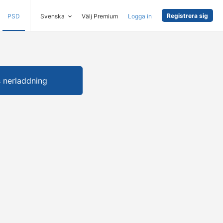
Registrera sig
PSD
Svenska
Välj Premium
Logga in
s nerladdning