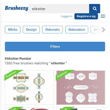
lose
Logga in
Registrera sig
Märka
Design
Dekorativ
Dekoration
Gräns
Filters
Etiketter Penslar
1350 free brushes matching
etiketter