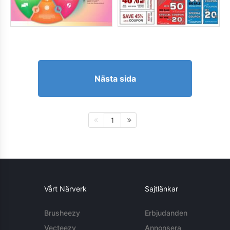
Nästa sida
1
Vårt Närverk
Sajtlänkar
Brusheezy
Erbjudanden
Vecteezy
Annonsera