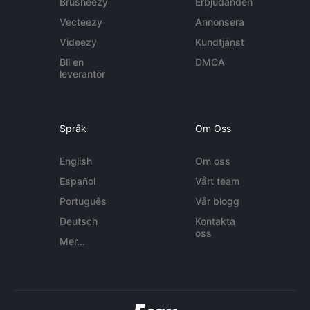
Brusheezy
Erbjudanden
Vecteezy
Annonsera
Videezy
Kundtjänst
Bli en
DMCA
leverantör
Språk
Om Oss
English
Om oss
Español
Vårt team
Português
Vår blogg
Deutsch
Kontakta
oss
Mer...