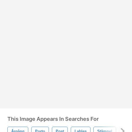
This Image Appears In Searches For
Årgång
Porto
Post
Lables
Stämpel
Frim