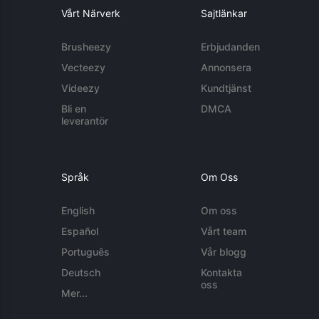
Vårt Närverk
Sajtlänkar
Brusheezy
Erbjudanden
Vecteezy
Annonsera
Videezy
Kundtjänst
Bli en
DMCA
leverantör
Språk
Om Oss
English
Om oss
Español
Vårt team
Português
Vår blogg
Deutsch
Kontakta
oss
Mer...