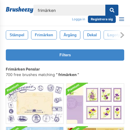
lose
Logga in
Registrera sig
Stämpel
Frimärken
Årgång
Dekal
Logotyp
Filters
Frimärken Penslar
700 free brushes matching
frimärken