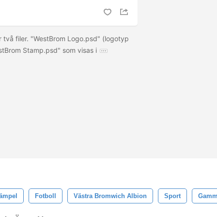
r två filer. "WestBrom Logo.psd" (logotyp
estBrom Stamp.psd" som visas i
ämpel
Fotboll
Västra Bromwich Albion
Sport
Gamm