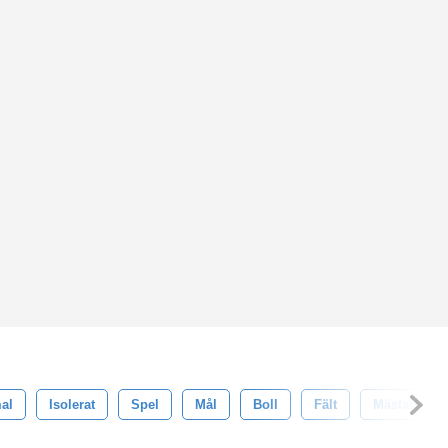
al
Isolerat
Spel
Mål
Boll
Fält
Mästare