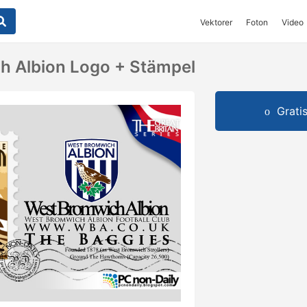
Vektorer
Foton
Video
h Albion Logo + Stämpel
Grati