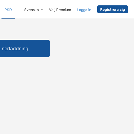
Registrera sig
PSD
Svenska
Välj Premium
Logga in
s nerladdning