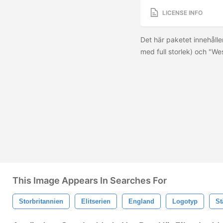
LICENSE INFO
Det här paketet innehålle
med full storlek) och "W
This Image Appears In Searches For
Storbritannien
Elitserien
England
Logotyp
St