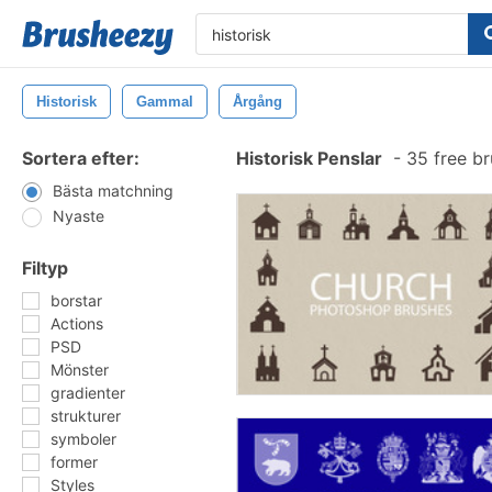
Historisk
Gammal
Årgång
Sortera efter:
Historisk Penslar
-
35 free b
Bästa matchning
Nyaste
Filtyp
borstar
Actions
PSD
Mönster
gradienter
strukturer
symboler
former
Styles