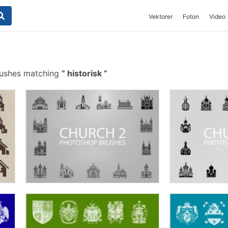
Vektorer
Foton
Video
rushes matching
historisk