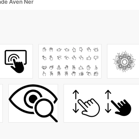
ade Även Ner