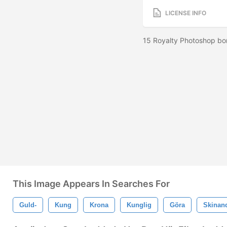
LICENSE INFO
15 Royalty Photoshop bors
This Image Appears In Searches For
Guld-
Kung
Krona
Kunglig
Göra
Skinan