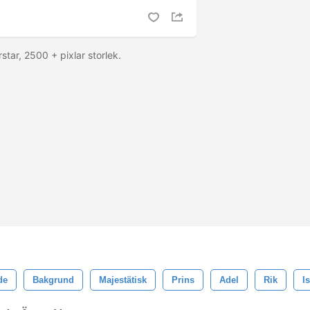
tar, 2500 + pixlar storlek.
de
Bakgrund
Majestätisk
Prins
Adel
Rik
I