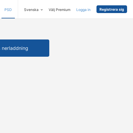
Registrera sig
PSD
Svenska
Välj Premium
Logga in
s nerladdning