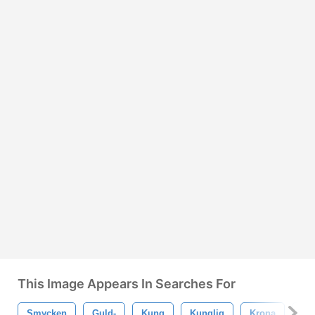
This Image Appears In Searches For
Smycken
Guld-
Kung
Kunglig
Krona
Roy