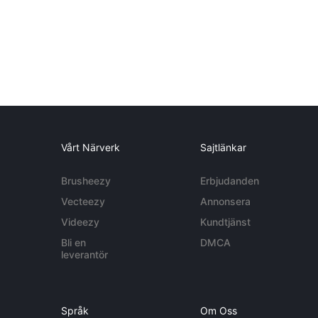
Vårt Närverk
Sajtlänkar
Brusheezy
Erbjudanden
Vecteezy
Annonsera
Videezy
Kundtjänst
Bli en
DMCA
leverantör
Språk
Om Oss