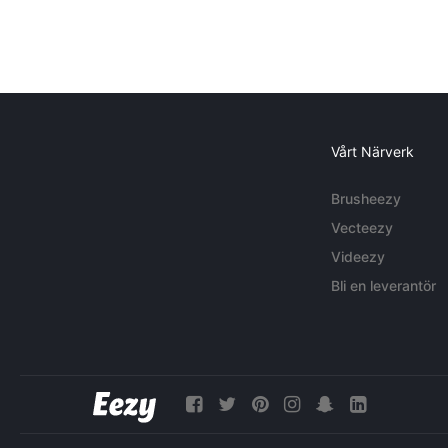
Vårt Närverk
Brusheezy
Vecteezy
Videezy
Bli en leverantör