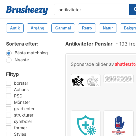
Antik
Årgång
Gammal
Retro
Natur
Bakgr
Sortera efter:
Antikviteter Penslar
-
193 fre
Bästa matchning
Nyaste
Sponsrade bilder av
Filtyp
borstar
Actions
PSD
Mönster
gradienter
strukturer
symboler
former
Styles