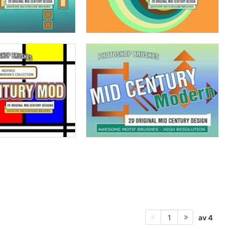
av 4
1