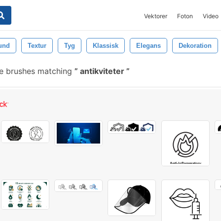
Vektorer
Foton
Video
und
Textur
Tyg
Klassisk
Elegans
Dekoration
e brushes matching
antikviteter