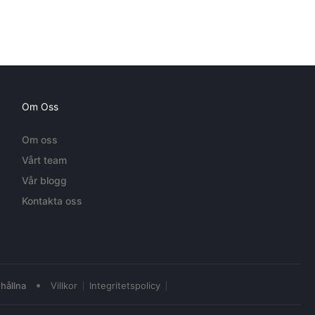
Om Oss
Om oss
Vårt team
Vår blogg
Kontakta oss
•
hållna
Villkor
Integritetspolicy