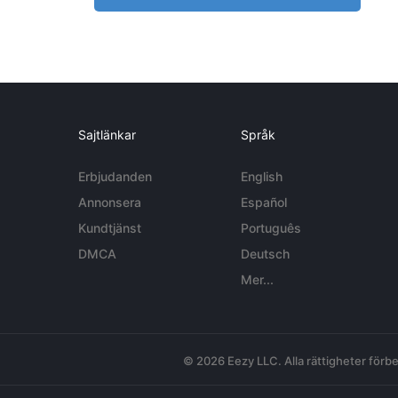
Sajtlänkar
Språk
Erbjudanden
English
Annonsera
Español
Kundtjänst
Português
DMCA
Deutsch
Mer...
© 2026 Eezy LLC. Alla rättigheter förbe