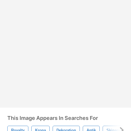
This Image Appears In Searches For
Royalty
Krona
Dekoration
Antik
Skinande