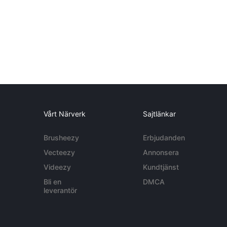
Vårt Närverk
Sajtlänkar
Brusheezy
Erbjudanden
Vecteezy
Annonsera
Videezy
Kundtjänst
Bli en
DMCA
leverantör