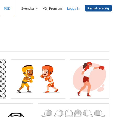
Registrera sig
PSD
Svenska
Välj Premium
Logga in