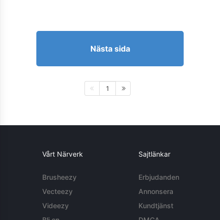
Nästa sida
1
Vårt Närverk
Sajtlänkar
Brusheezy
Erbjudanden
Vecteezy
Annonsera
Videezy
Kundtjänst
Bli en
DMCA