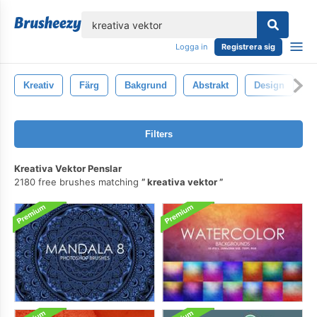
lose
Logga in
Registrera sig
Kreativ
Färg
Bakgrund
Abstrakt
Design
K
Filters
Kreativa Vektor Penslar
2180 free brushes matching
kreativa vektor