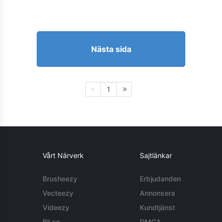
Nästa sida
1
Vårt Närverk
Sajtlänkar
Brusheezy
Erbjudanden
Vecteezy
Annonsera
Videezy
Kundtjänst
Bli en
DMCA