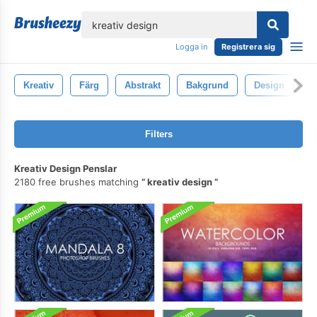
lose
Logga in
Registrera sig
Kreativ
Färg
Abstrakt
Bakgrund
Design
K
Filters
Kreativ Design Penslar
2180 free brushes matching
kreativ design