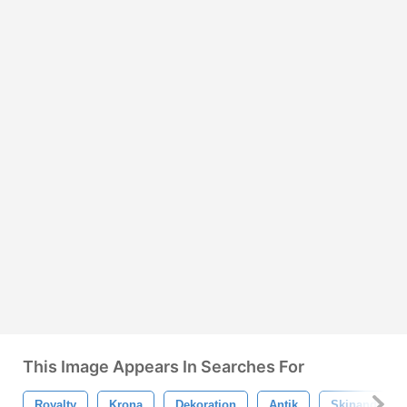
This Image Appears In Searches For
Royalty
Krona
Dekoration
Antik
Skinande