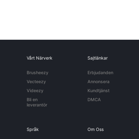
Vårt Närverk
Sajtlänkar
Brusheezy
Erbjudanden
Vecteezy
Annonsera
Videezy
Kundtjänst
Bli en
DMCA
leverantör
Språk
Om Oss