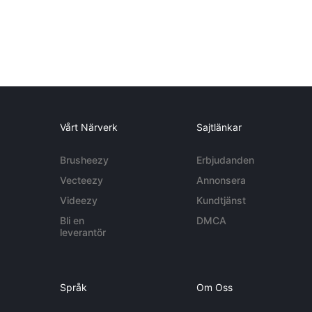
Vårt Närverk
Sajtlänkar
Brusheezy
Erbjudanden
Vecteezy
Annonsera
Videezy
Kundtjänst
Bli en
DMCA
leverantör
Språk
Om Oss