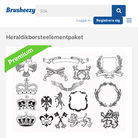
Logga in
Registrera sig
Heraldikborsteelementpaket