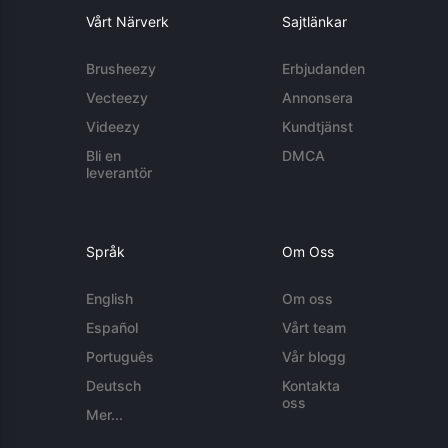
Vårt Närverk
Sajtlänkar
Brusheezy
Erbjudanden
Vecteezy
Annonsera
Videezy
Kundtjänst
Bli en
DMCA
leverantör
Språk
Om Oss
English
Om oss
Español
Vårt team
Português
Vår blogg
Deutsch
Kontakta
oss
Mer...