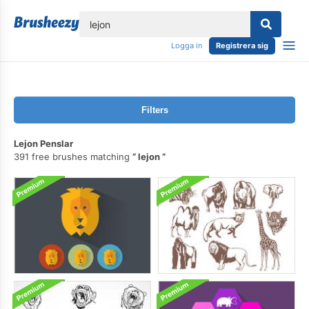
lose
Logga in
Registrera sig
Filters
Lejon Penslar
391 free brushes matching
lejon