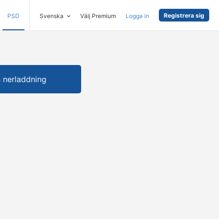
Registrera sig
PSD
Svenska
Välj Premium
Logga in
s nerladdning