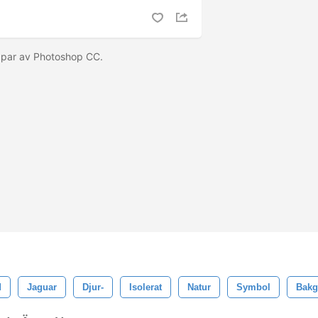
apar av Photoshop CC.
d
Jaguar
Djur-
Isolerat
Natur
Symbol
Bakg