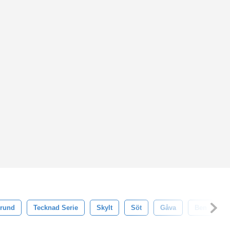
rund
Tecknad Serie
Skylt
Söt
Gåva
Ben
N