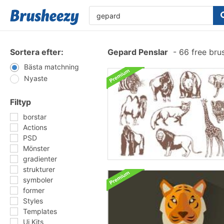
Sortera efter:
Gepard Penslar
-
66 free bru
Bästa matchning
Nyaste
Filtyp
borstar
Actions
PSD
Mönster
gradienter
strukturer
symboler
former
Styles
Templates
Ui Kits