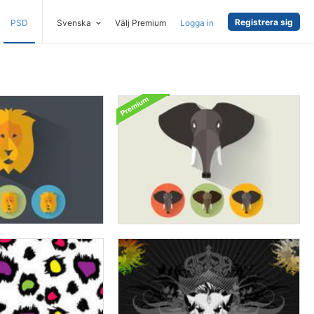
Registrera sig
PSD
Svenska
Välj Premium
Logga in