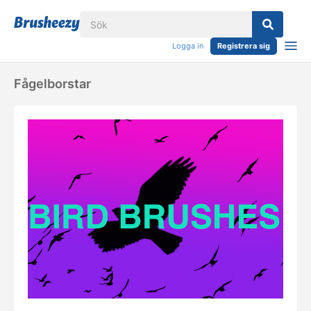
Logga in
Registrera sig
Fågelborstar