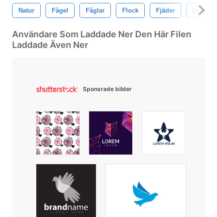
Natur
Fågel
Fåglar
Flock
Fjäder
Djur-
Användare Som Laddade Ner Den Här Filen
Laddade Även Ner
Sponsrade bilder