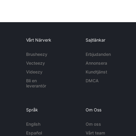
Vårt Närverk
Sajtlänkar
Brusheezy
Erbjudanden
Vecteezy
Annonsera
Videezy
Kundtjänst
Bli en
DMCA
leverantör
Språk
Om Oss
English
Om oss
Español
Vårt team