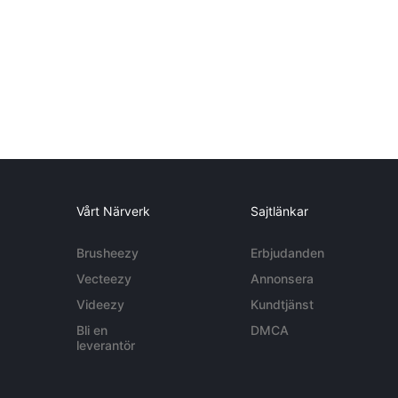
Vårt Närverk
Sajtlänkar
Brusheezy
Erbjudanden
Vecteezy
Annonsera
Videezy
Kundtjänst
Bli en
DMCA
leverantör