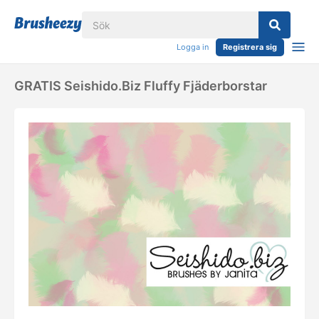
Logga in
Registrera sig
GRATIS Seishido.biz Fluffy Fjäderborstar