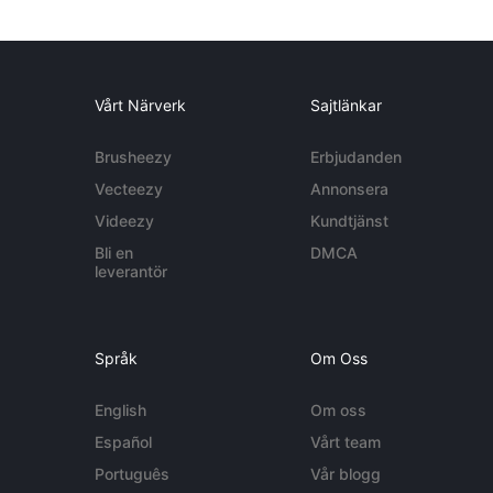
Vårt Närverk
Sajtlänkar
Brusheezy
Erbjudanden
Vecteezy
Annonsera
Videezy
Kundtjänst
Bli en
DMCA
leverantör
Språk
Om Oss
English
Om oss
Español
Vårt team
Português
Vår blogg