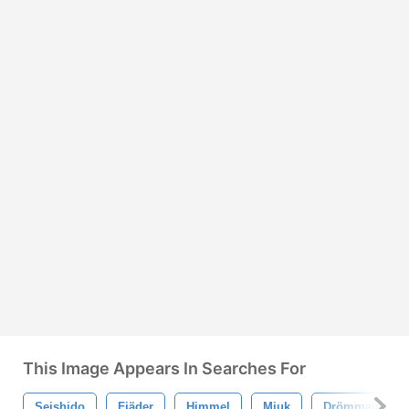
This Image Appears In Searches For
Seishido
Fjäder
Himmel
Mjuk
Drömmande