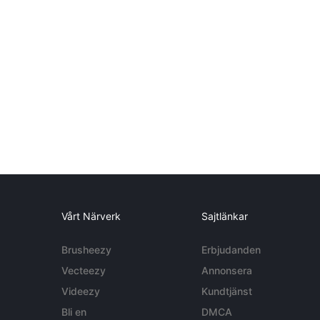
Vårt Närverk
Sajtlänkar
Brusheezy
Erbjudanden
Vecteezy
Annonsera
Videezy
Kundtjänst
Bli en
DMCA