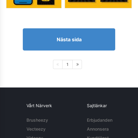
Nästa sida
1
Vårt Närverk
Sajtlänkar
Brusheezy
Erbjudanden
Vecteezy
Annonsera
Videezy
Kundtjänst