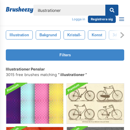
lose
Logga in
Registrera sig
Illustration
Bakgrund
Kristall-
Konst
3d
U
Filters
Illustrationer Penslar
3015 free brushes matching
illustrationer