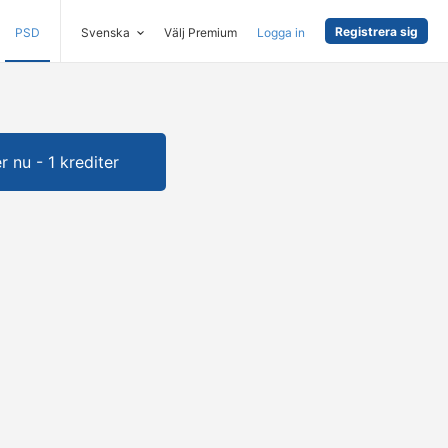
Registrera sig
PSD
Svenska
Välj Premium
Logga in
 nu - 1 krediter