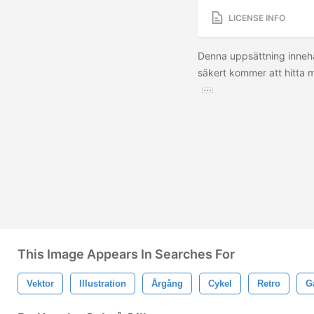
LICENSE INFO
Denna uppsättning innehå
säkert kommer att hitta
This Image Appears In Searches For
Vektor
Illustration
Årgång
Cykel
Retro
G