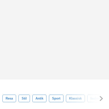
Resa
Stil
Antik
Sport
Klassisk
Isolerat