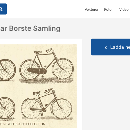
Vektorer
Foton
Video
ar Borste Samling
Ladda ner