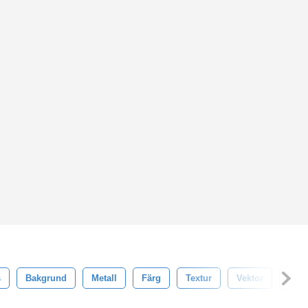
s
Bakgrund
Metall
Färg
Textur
Vektor
Blå