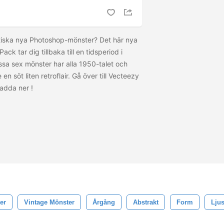
stiska nya Photoshop-mönster? Det här nya
ck tar dig tillbaka till en tidsperiod i
essa sex mönster har alla 1950-talet och
en söt liten retroflair. Gå över till Vecteezy
 ladda ner
!
er
Vintage Mönster
Årgång
Abstrakt
Form
Lju