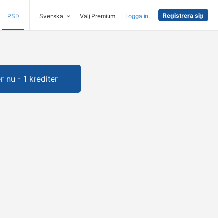
Registrera sig
PSD
Svenska
Välj Premium
Logga in
 nu - 1 krediter