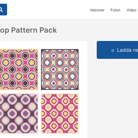
Vektorer
Foton
Video
op Pattern Pack
Ladda ner